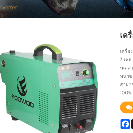
Inverter
เคร
เครื่
3 เฟส
นเลส 
หนาขอ
สามาร
100% ท
F