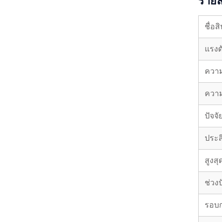
รายล
ชื่อส
แรงด
ความถ
ความจ
ปัจจ
ประส
สูงส
ช่วงป
รอบก