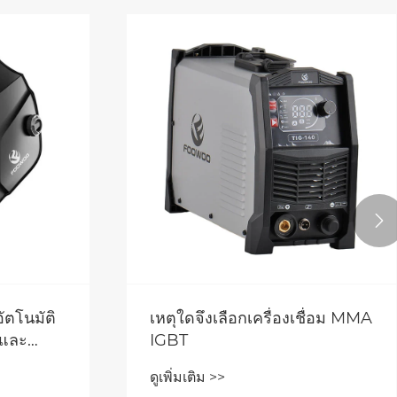

กาศ DC
ะความ
เครื่องเชื่อม MIG MAG เปลี่ยน
โฉมการผลิตโลหะสมัยใหม่ได้
อย่างไร
ดูเพิ่มเติม >>