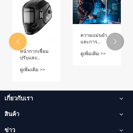
ถุงมือเชื่อมแบบ
อะไรทำให้
สติ๊กช่วยเพิ่ม
เครื่องตัด
ความปลอดภัย
พลาสมาอากาศ
ดูเพิ่มเติม >>
ดูเพิ่มเติม >>
และ
DC Inverter
ประสิทธิภาพได้
จำเป็นสำหรับ


อย่างไร
งานโลหะสมัย
ใหม่
เกี่ยวกับเรา
สินค้า
ข่าว